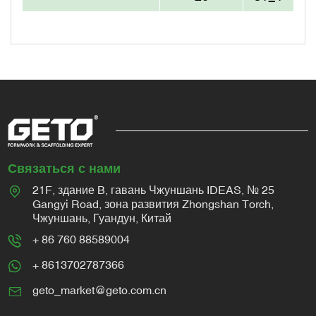
Связаться с нами
21F, здание B, гавань Чжуншань IDEAS, № 25
Gangyi Road, зона развития Zhongshan Torch,
Чжуншань, Гуандун, Китай
+ 86 760 88589004
+ 8613702787366
geto_market@geto.com.cn