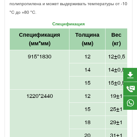
полипропилена и может выдерживать температуры от -10
°C до +80 °C.
Спецификация
Спецификация
Толщина
Вес
(мм*мм)
(мм)
(кг)
915*1830
12
12±0,5
14
14±0,5
15
15±0,5
1220*2440
12
19±1
15
25±1
18
29±1
20
31±1